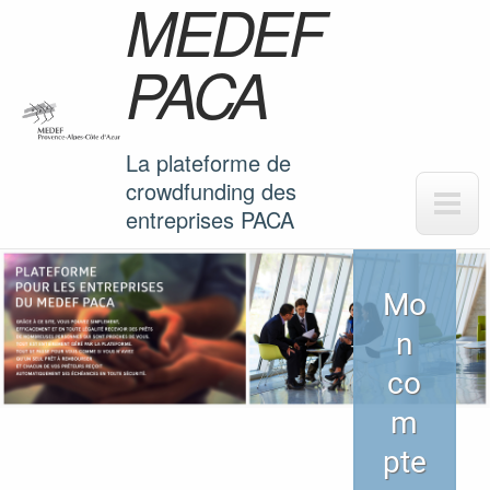
MEDEF
Aller au contenu principal
PACA
La plateforme de
crowdfunding des
entreprises PACA
Mo
n
co
m
pte